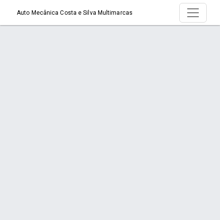
Auto Mecânica Costa e Silva Multimarcas
Serviço > Baterias
Início
Serviço