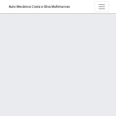
Auto Mecânica Costa e Silva Multimarcas
Serviço > Mecânica de Motores
Início
Serviço